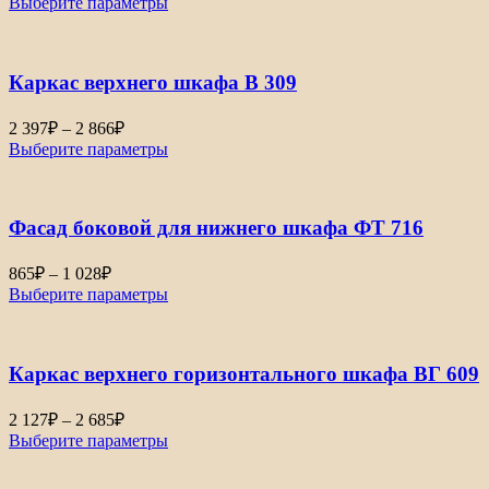
Выберите параметры
4
596₽
–
Каркас верхнего шкафа В 309
5
515₽
Диапазон
2 397
₽
–
2 866
₽
цен:
Выберите параметры
2
397₽
–
Фасад боковой для нижнего шкафа ФТ 716
2
866₽
Диапазон
865
₽
–
1 028
₽
цен:
Выберите параметры
865₽
–
1
Каркас верхнего горизонтального шкафа ВГ 609
028₽
Диапазон
2 127
₽
–
2 685
₽
цен:
Выберите параметры
2
127₽