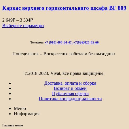
–
Каркас верхнего горизонтального шкафа ВГ 809
2
685₽
Диапазон
2 649
₽
–
3 334
₽
цен:
Выберите параметры
2
649₽
–
Телефон:
+7 (910) 400-64-47, +7(926)826-85-66
3
334₽
Понедельник – Воскресенье работаем без выходных
©2018-2023. Vivat, все права защищены.
Доставка, оплата и сборка
Возврат и обмен
Публичная оферта
Политика конфиденциальности
Меню
Информация
Главное меню