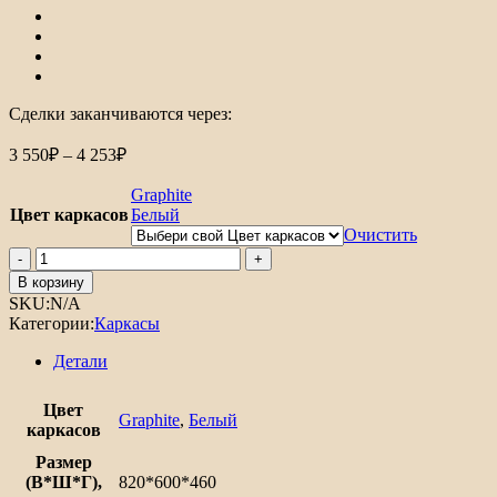
Сделки заканчиваются через:
Диапазон
3 550
₽
–
4 253
₽
цен:
3
Graphite
550₽
Цвет каркасов
Белый
–
Очистить
4
Количество
товара
253₽
В корзину
Каркас
SKU:
N/A
нижнего
Категории:
Каркасы
шкафа
для
Детали
духовки
НД
Цвет
600
Graphite
,
Белый
каркасов
Размер
(В*Ш*Г),
820*600*460