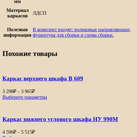
мм
Материал
ЛДСП
каркасов
Полезная
В комплект входят: роликовые направляющие,
информация
фурнитура для сборки и схема сборки.
Похожие товары
Каркас верхнего шкафа В 609
Диапазон
3 298
₽
–
3 965
₽
цен:
Выберите параметры
3
298₽
–
Каркас нижнего углового шкафа НУ 990М
3
965₽
Диапазон
4 596
₽
–
5 515
₽
цен: