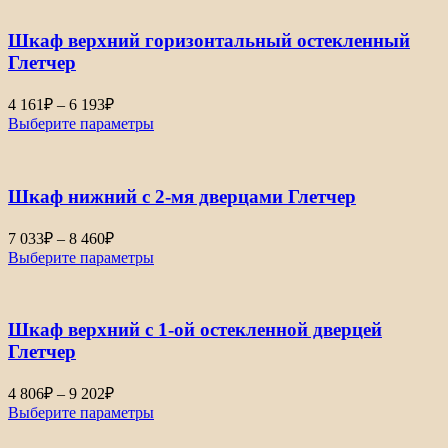
244₽
–
Шкаф верхний горизонтальный остекленный
6
018₽
Глетчер
Диапазон
4 161
₽
–
6 193
₽
цен:
Выберите параметры
4
161₽
–
Шкаф нижний с 2-мя дверцами Глетчер
6
193₽
Диапазон
7 033
₽
–
8 460
₽
цен:
Выберите параметры
7
033₽
–
Шкаф верхний с 1-ой остекленной дверцей
8
460₽
Глетчер
Диапазон
4 806
₽
–
9 202
₽
цен:
Выберите параметры
4
806₽