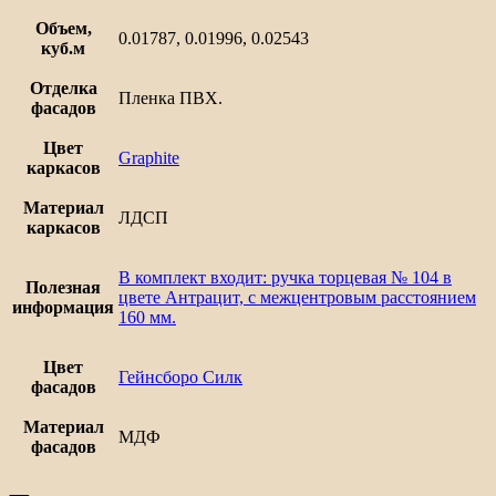
Объем,
0.01787, 0.01996, 0.02543
куб.м
Отделка
Пленка ПВХ.
фасадов
Цвет
Graphite
каркасов
Материал
ЛДСП
каркасов
В комплект входит: ручка торцевая № 104 в
Полезная
цвете Антрацит, с межцентровым расстоянием
информация
160 мм.
Цвет
Гейнсборо Силк
фасадов
Материал
МДФ
фасадов