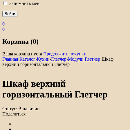
Запомнить меня
0
0
Корзина (0)
Ваша корзина пуста
Продолжить покупки
Главная
›
Каталог
›
Кухни
›
Глетчер
›
Модули Глетчер
›
Шкаф
верхний горизонтальный Глетчер
Шкаф верхний
горизонтальный Глетчер
Статус:
В наличии
Поделиться