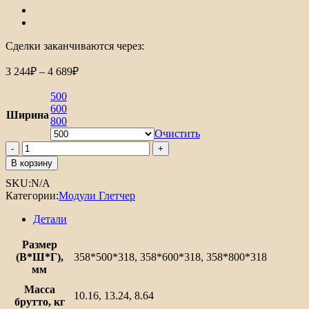
Сделки заканчиваются через:
Диапазон
3 244
₽
–
4 689
₽
цен:
3
500
244₽
600
Ширина
800
–
4
Очистить
Количество
689₽
товара
В корзину
Шкаф
SKU:
N/A
верхний
Категории:
Модули Глетчер
горизонтальный
Глетчер
Детали
Размер
(В*Ш*Г),
358*500*318, 358*600*318, 358*800*318
мм
Масса
10.16, 13.24, 8.64
брутто, кг