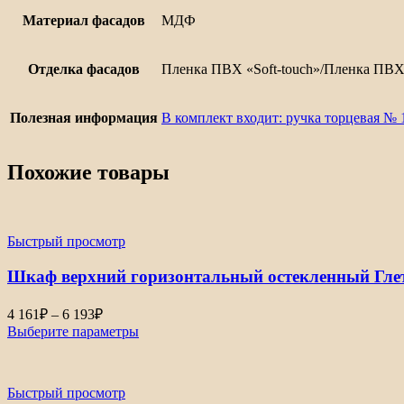
Материал фасадов
МДФ
Отделка фасадов
Пленка ПВХ «Soft-touch»/Пленка ПВ
Полезная информация
В комплект входит: ручка торцевая № 
Похожие товары
Быстрый просмотр
Шкаф верхний горизонтальный остекленный Гле
Диапазон
4 161
₽
–
6 193
₽
цен:
Выберите параметры
4
161₽
–
Быстрый просмотр
6