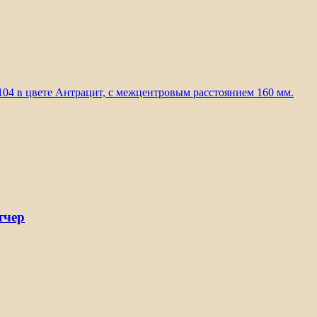
Х
104 в цвете Антрацит, с межцентровым расстоянием 160 мм.
тчер