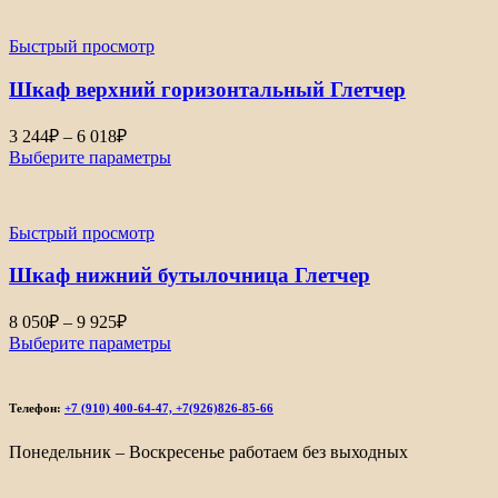
806₽
–
Быстрый просмотр
9
202₽
Шкаф верхний горизонтальный Глетчер
Диапазон
3 244
₽
–
6 018
₽
цен:
Выберите параметры
3
244₽
–
Быстрый просмотр
6
018₽
Шкаф нижний бутылочница Глетчер
Диапазон
8 050
₽
–
9 925
₽
цен:
Выберите параметры
8
050₽
–
Телефон:
+7 (910) 400-64-47, +7(926)826-85-66
9
925₽
Понедельник – Воскресенье работаем без выходных