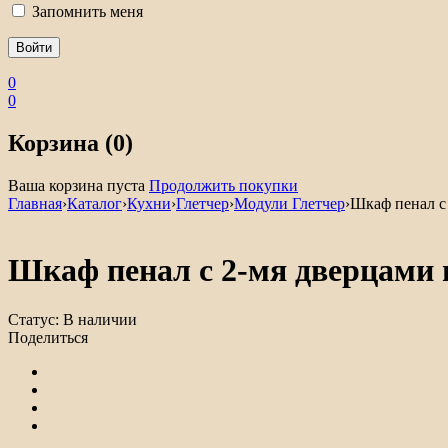
Запомнить меня
0
0
Корзина (0)
Ваша корзина пуста
Продолжить покупки
Главная
›
Каталог
›
Кухни
›
Глетчер
›
Модули Глетчер
›
Шкаф пенал с 
Шкаф пенал с 2-мя дверцами 
Статус:
В наличии
Поделиться