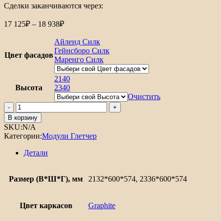
Сделки заканчиваются через:
Диапазон
17 125
₽
–
18 938
₽
цен:
17
Айленд Силк
125₽
Гейнсборо Силк
Цвет фасадов
Маренго Силк
–
18
2140
938₽
Высота
2340
Очистить
Количество
товара
В корзину
Шкаф
SKU:
N/A
пенал
Категории:
Модули Глетчер
с
2-
Детали
мя
дверцами
под
Размер (В*Ш*Г), мм
2132*600*574, 2336*600*574
технику
Глетчер
Цвет каркасов
Graphite