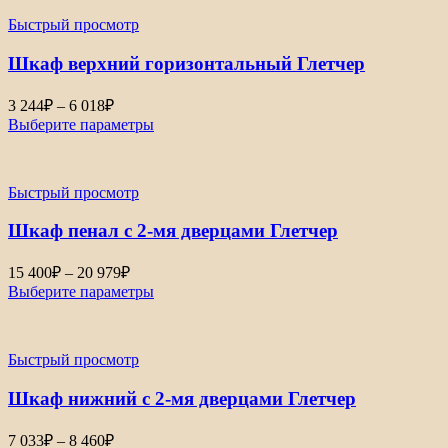
Быстрый просмотр
Шкаф верхний горизонтальный Глетчер
Диапазон
3 244
₽
–
6 018
₽
цен:
Выберите параметры
3
244₽
–
Быстрый просмотр
6
018₽
Шкаф пенал с 2-мя дверцами Глетчер
Диапазон
15 400
₽
–
20 979
₽
цен:
Выберите параметры
15
400₽
–
Быстрый просмотр
20
979₽
Шкаф нижний с 2-мя дверцами Глетчер
Диапазон
7 033
₽
–
8 460
₽