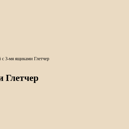
с 3-мя ящиками Глетчер
 Глетчер