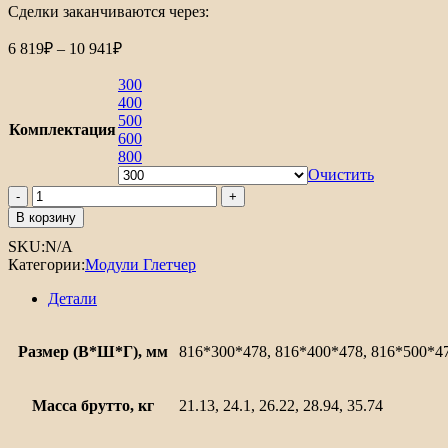
Сделки заканчиваются через:
Диапазон
6 819
₽
–
10 941
₽
цен:
6
300
819₽
400
500
–
Комплектация
600
10
800
941₽
Очистить
Количество
товара
В корзину
Шкаф
SKU:
N/A
нижний
Категории:
Модули Глетчер
с
3-
Детали
мя
ящиками
Глетчер
Размер (В*Ш*Г), мм
816*300*478, 816*400*478, 816*500*4
Масса брутто, кг
21.13, 24.1, 26.22, 28.94, 35.74