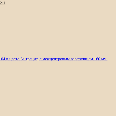
6211
104 в цвете Антрацит, с межцентровым расстоянием 160 мм.