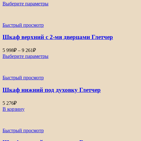
цен:
Выберите параметры
7
033₽
–
Быстрый просмотр
8
460₽
Шкаф верхний с 2-мя дверцами Глетчер
Диапазон
5 998
₽
–
9 261
₽
цен:
Выберите параметры
5
998₽
–
Быстрый просмотр
9
261₽
Шкаф нижний под духовку Глетчер
5 276
₽
В корзину
Быстрый просмотр