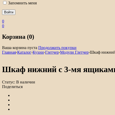
Запомнить меня
0
0
Корзина (0)
Ваша корзина пуста
Продолжить покупки
Главная
›
Каталог
›
Кухни
›
Глетчер
›
Модули Глетчер
›
Шкаф нижний 
Шкаф нижний с 3-мя ящиками
Статус:
В наличии
Поделиться