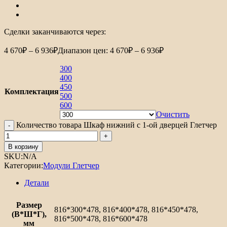
Сделки заканчиваются через:
4 670
₽
–
6 936
₽
Диапазон цен: 4 670₽ – 6 936₽
300
400
450
Комплектация
500
600
Очистить
Количество товара Шкаф нижний с 1-ой дверцей Глетчер
В корзину
SKU:
N/A
Категории:
Модули Глетчер
Детали
Размер
816*300*478, 816*400*478, 816*450*478,
(В*Ш*Г),
816*500*478, 816*600*478
мм