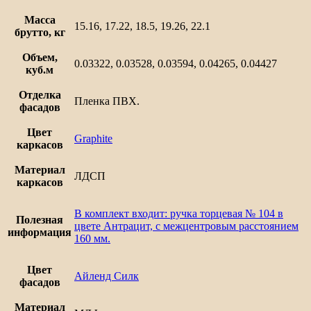
Масса
15.16, 17.22, 18.5, 19.26, 22.1
брутто, кг
Объем,
0.03322, 0.03528, 0.03594, 0.04265, 0.04427
куб.м
Отделка
Пленка ПВХ.
фасадов
Цвет
Graphite
каркасов
Материал
ЛДСП
каркасов
В комплект входит: ручка торцевая № 104 в
Полезная
цвете Антрацит, с межцентровым расстоянием
информация
160 мм.
Цвет
Айленд Силк
фасадов
Материал