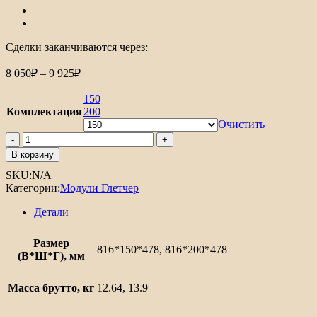
Сделки заканчиваются через:
Диапазон
8 050
₽
–
9 925
₽
цен:
8
150
050₽
Комплектация
200
–
Очистить
9
Количество
товара
925₽
В корзину
Шкаф
SKU:
N/A
нижний
Категории:
Модули Глетчер
бутылочница
Глетчер
Детали
Размер
816*150*478, 816*200*478
(В*Ш*Г), мм
Масса брутто, кг
12.64, 13.9