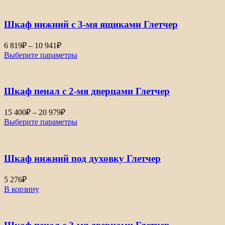
Шкаф нижний с 3-мя ящиками Глетчер
Диапазон
6 819
₽
–
10 941
₽
цен:
Выберите параметры
6
819₽
–
Шкаф пенал с 2-мя дверцами Глетчер
10
941₽
Диапазон
15 400
₽
–
20 979
₽
цен:
Выберите параметры
15
400₽
–
Шкаф нижний под духовку Глетчер
20
979₽
5 276
₽
В корзину