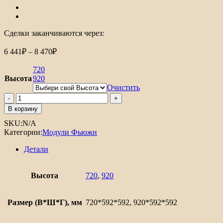
Сделки заканчиваются через:
Диапазон
6 441
₽
–
8 470
₽
цен:
6
720
441₽
Высота
920
–
Очистить
8
Количество
товара
470₽
В корзину
Шкаф
SKU:
N/A
верхний
Категории:
Модули Фьюжн
угловой
Фьюжн
Детали
Высота
720
,
920
Размер (В*Ш*Г), мм
720*592*592, 920*592*592