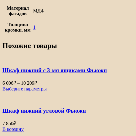
Материал
МДФ
фасадов
Толщина
1
кромки, мм
Похожие товары
Шкаф нижний с 3-мя ящиками Фьюжн
Диапазон
6 006
₽
–
10 209
₽
цен:
Выберите параметры
6
006₽
–
Шкаф нижний угловой Фьюжн
10
209₽
7 850
₽
В корзину