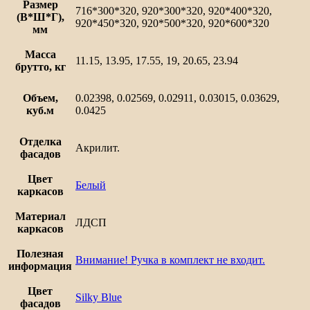
Фьюжн
Размер
716*300*320, 920*300*320, 920*400*320,
(В*Ш*Г),
920*450*320, 920*500*320, 920*600*320
мм
Масса
11.15, 13.95, 17.55, 19, 20.65, 23.94
брутто, кг
Объем,
0.02398, 0.02569, 0.02911, 0.03015, 0.03629,
куб.м
0.0425
Отделка
Акрилит.
фасадов
Цвет
Белый
каркасов
Материал
ЛДСП
каркасов
Полезная
Внимание! Ручка в комплект не входит.
информация
Цвет
Silky Blue
фасадов