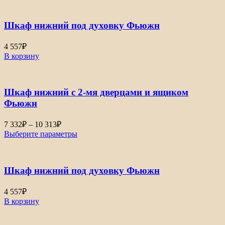
Шкаф нижний под духовку Фьюжн
4 557
₽
В корзину
Шкаф нижний с 2-мя дверцами и ящиком
Фьюжн
Диапазон
7 332
₽
–
10 313
₽
цен:
Выберите параметры
7
332₽
–
Шкаф нижний под духовку Фьюжн
10
313₽
4 557
₽
В корзину