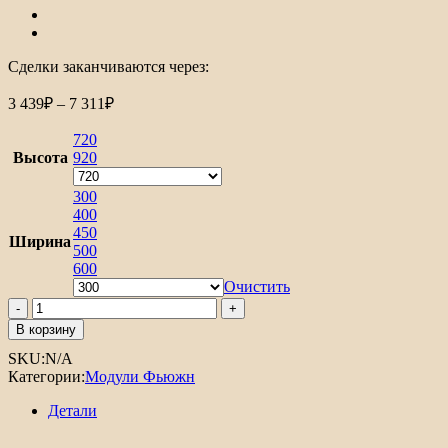
Сделки заканчиваются через:
Диапазон
3 439
₽
–
7 311
₽
цен:
3
720
439₽
Высота
920
–
7
300
400
311₽
450
Ширина
500
600
Очистить
Количество
товара
В корзину
Шкаф
SKU:
N/A
верхний
Категории:
Модули Фьюжн
с
1-
Детали
ой
дверцей