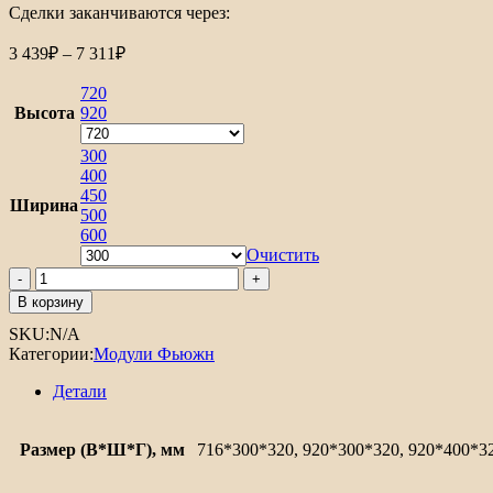
Сделки заканчиваются через:
Диапазон
3 439
₽
–
7 311
₽
цен:
3
720
439₽
Высота
920
–
7
300
400
311₽
450
Ширина
500
600
Очистить
Количество
товара
В корзину
Шкаф
SKU:
N/A
верхний
Категории:
Модули Фьюжн
с
1-
Детали
ой
дверцей
Фьюжн
Размер (В*Ш*Г), мм
716*300*320, 920*300*320, 920*400*3