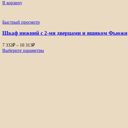
В корзину
Быстрый просмотр
Шкаф нижний с 2-мя дверцами и ящиком Фьюжн
Диапазон
7 332
₽
–
10 313
₽
цен:
Выберите параметры
7
332₽
–
10
313₽