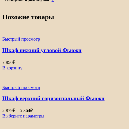
Похожие товары
Быстрый просмотр
Шкаф нижний угловой Фьюжн
7 850
₽
В корзину
Быстрый просмотр
Шкаф верхний горизонтальный Фьюжн
Диапазон
2 879
₽
–
5 364
₽
цен:
Выберите параметры
2
879₽