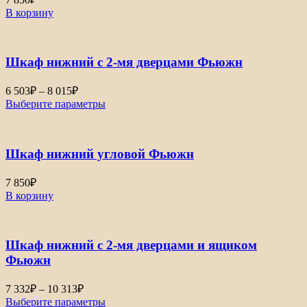
В корзину
Шкаф нижний с 2-мя дверцами Фьюжн
Диапазон
6 503
₽
–
8 015
₽
цен:
Выберите параметры
6
503₽
–
Шкаф нижний угловой Фьюжн
8
015₽
7 850
₽
В корзину
Шкаф нижний с 2-мя дверцами и ящиком
Фьюжн
Диапазон
7 332
₽
–
10 313
₽
цен:
Выберите параметры