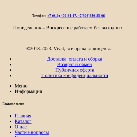
7
332₽
–
Телефон:
+7 (910) 400-64-47, +7(926)826-85-66
10
313₽
Понедельник – Воскресенье работаем без выходных
©2018-2023. Vivat, все права защищены.
Доставка, оплата и сборка
Возврат и обмен
Публичная оферта
Политика конфиденциальности
Меню
Информация
Главное меню
Главная
Каталог
О нас
Частые вопросы