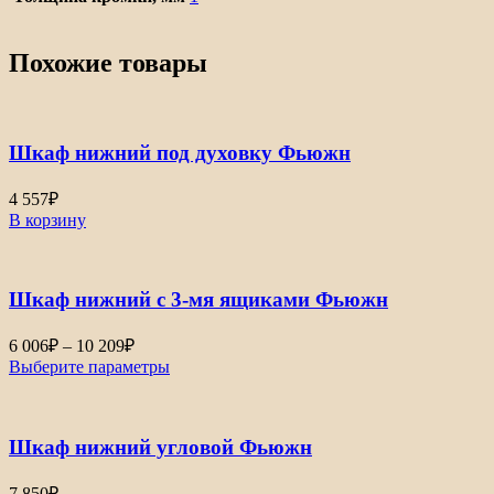
Похожие товары
Шкаф нижний под духовку Фьюжн
4 557
₽
В корзину
Шкаф нижний с 3-мя ящиками Фьюжн
Диапазон
6 006
₽
–
10 209
₽
цен:
Выберите параметры
6
006₽
–
Шкаф нижний угловой Фьюжн
10
209₽
7 850
₽