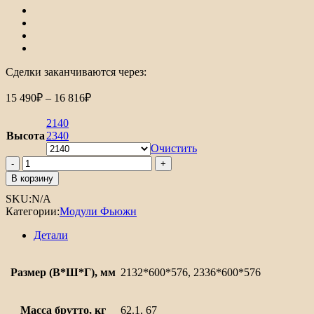
Сделки заканчиваются через:
Диапазон
15 490
₽
–
16 816
₽
цен:
15
2140
490₽
Высота
2340
–
Очистить
16
Количество
товара
816₽
В корзину
Шкаф
SKU:
N/A
пенал
Категории:
Модули Фьюжн
с
1-
Детали
ой
дверцей
и
Размер (В*Ш*Г), мм
2132*600*576, 2336*600*576
ящиком
под
технику
Масса брутто, кг
62.1, 67
Фьюжн