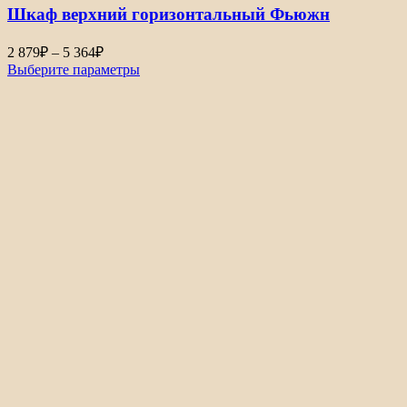
Шкаф верхний горизонтальный Фьюжн
Диапазон
2 879
₽
–
5 364
₽
цен:
Выберите параметры
2
879₽
–
5
364₽