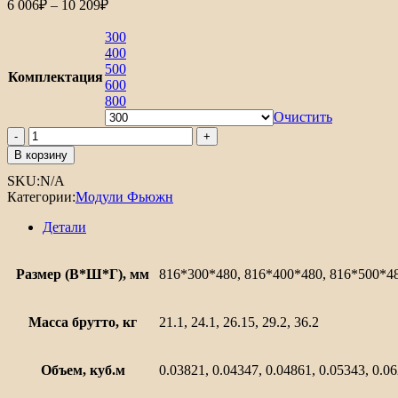
Диапазон
6 006
₽
–
10 209
₽
цен:
6
300
006₽
400
500
–
Комплектация
600
10
800
209₽
Очистить
Количество
товара
В корзину
Шкаф
SKU:
N/A
нижний
Категории:
Модули Фьюжн
с
3-
Детали
мя
ящиками
Фьюжн
Размер (В*Ш*Г), мм
816*300*480, 816*400*480, 816*500*4
Масса брутто, кг
21.1, 24.1, 26.15, 29.2, 36.2
Объем, куб.м
0.03821, 0.04347, 0.04861, 0.05343, 0.0