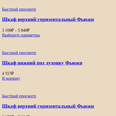
Быстрый просмотр
Шкаф верхний горизонтальный Фьюжн
Диапазон
3 106
₽
–
5 840
₽
цен:
Выберите параметры
3
106₽
–
Быстрый просмотр
5
840₽
Шкаф нижний под духовку Фьюжн
4 557
₽
В корзину
Быстрый просмотр
Шкаф верхний горизонтальный Фьюжн
Диапазон