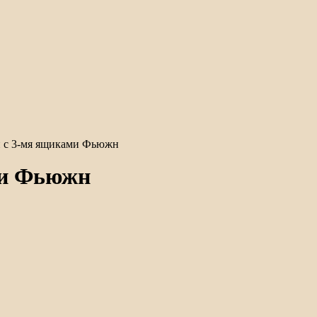
 с 3-мя ящиками Фьюжн
ми Фьюжн