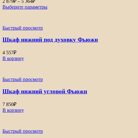
2 879
₽
–
5 364
₽
цен:
Выберите параметры
2
879₽
–
Быстрый просмотр
5
364₽
Шкаф нижний под духовку Фьюжн
4 557
₽
В корзину
Быстрый просмотр
Шкаф нижний угловой Фьюжн
7 850
₽
В корзину
Быстрый просмотр