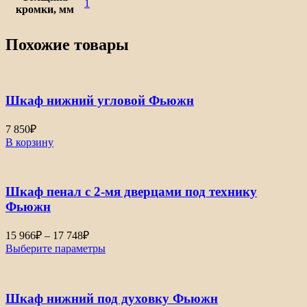
1
кромки, мм
Похожие товары
Шкаф нижний угловой Фьюжн
7 850
₽
В корзину
Шкаф пенал с 2-мя дверцами под технику
Фьюжн
Диапазон
15 966
₽
–
17 748
₽
цен:
Выберите параметры
15
966₽
–
Шкаф нижний под духовку Фьюжн
17