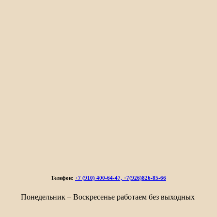
Телефон:
+7 (910) 400-64-47, +7(926)826-85-66
Понедельник – Воскресенье работаем без выходных