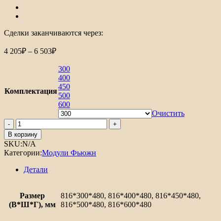
Сделки заканчиваются через:
Диапазон
4 205
₽
–
6 503
₽
цен:
4
300
205₽
400
–
450
Комплектация
6
500
600
503₽
Очистить
Количество
товара
В корзину
Шкаф
SKU:
N/A
нижний
Категории:
Модули Фьюжн
с
1-
Детали
ой
дверцей
Фьюжн
Размер
816*300*480, 816*400*480, 816*450*480,
(В*Ш*Г), мм
816*500*480, 816*600*480