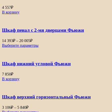
748₽
4 557
₽
В корзину
Шкаф пенал с 2-мя дверцами Фьюжн
Диапазон
14 393
₽
–
20 005
₽
цен:
Выберите параметры
14
393₽
–
Шкаф нижний угловой Фьюжн
20
005₽
7 850
₽
В корзину
Шкаф верхний горизонтальный Фьюжн
Диапазон
3 106
₽
–
5 840
₽
цен: