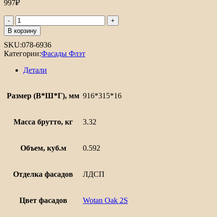
997
₽
Количество
товара
В корзину
ФФ
SKU:
078-6936
Флэт
Категории:
Фасады Флэт
90.30
Детали
Размер (В*Ш*Г), мм
916*315*16
Масса брутто, кг
3.32
Объем, куб.м
0.592
Отделка фасадов
ЛДСП
Цвет фасадов
Wotan Oak 2S