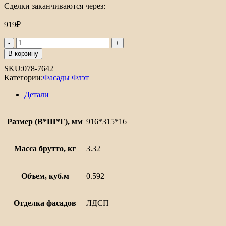
Сделки заканчиваются через:
919
₽
Количество
товара
В корзину
ФФ
SKU:
078-7642
Флэт
Категории:
Фасады Флэт
90.30
Детали
Размер (В*Ш*Г), мм
916*315*16
Масса брутто, кг
3.32
Объем, куб.м
0.592
Отделка фасадов
ЛДСП