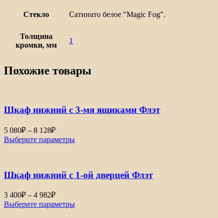
Стекло
Сатинато белое "Magic Fog".
Толщина
1
кромки, мм
Похожие товары
Шкаф нижний с 3-мя ящиками Флэт
Диапазон
5 080
₽
–
8 128
₽
цен:
Выберите параметры
5
080₽
–
Шкаф нижний с 1-ой дверцей Флэт
8
128₽
Диапазон
3 400
₽
–
4 982
₽
цен:
Выберите параметры
3