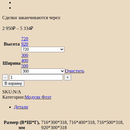
Сделки заканчиваются через:
Диапазон
2 950
₽
–
5 334
₽
цен:
2
720
950₽
Высота
920
–
5
300
400
334₽
Ширина
500
Очистить
Количество
товара
В корзину
Шкаф
SKU:
N/A
верхний
Категории:
Модули Флэт
с
1-
Детали
ой
остекленной
дверцей
Размер (В*Ш*Г),
716*300*318, 716*400*318, 716*500*318,
Флэт
мм
920*300*318
Плюс