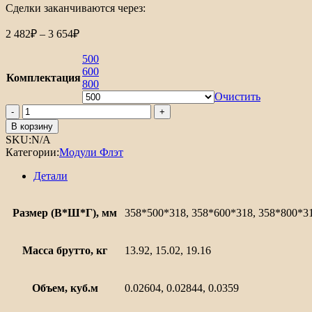
Сделки заканчиваются через:
Диапазон
2 482
₽
–
3 654
₽
цен:
2
500
482₽
600
Комплектация
–
800
3
Очистить
Количество
654₽
товара
В корзину
Шкаф
SKU:
N/A
верхний
Категории:
Модули Флэт
горизонтальный
остекленный
Детали
Флэт
Плюс
Размер (В*Ш*Г), мм
358*500*318, 358*600*318, 358*800*3
Масса брутто, кг
13.92, 15.02, 19.16
Объем, куб.м
0.02604, 0.02844, 0.0359