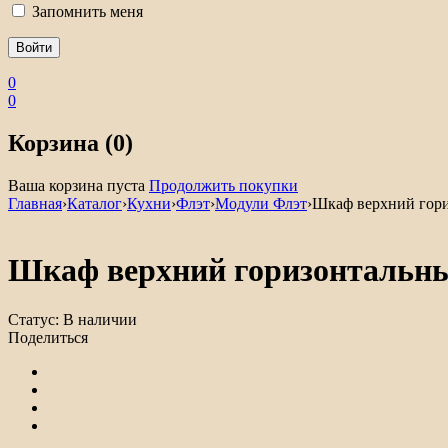
Запомнить меня
0
0
Корзина (0)
Ваша корзина пуста
Продолжить покупки
Главная
›
Каталог
›
Кухни
›
Флэт
›
Модули Флэт
›
Шкаф верхний гор
Шкаф верхний горизонтальн
Статус:
В наличии
Поделиться