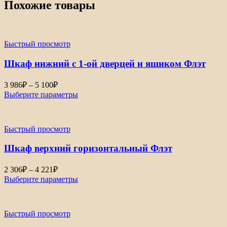
Похожие товары
Быстрый просмотр
Шкаф нижний с 1-ой дверцей и ящиком Флэт
Диапазон
3 986
₽
–
5 100
₽
цен:
Выберите параметры
3
986₽
–
Быстрый просмотр
5
100₽
Шкаф верхний горизонтальный Флэт
Диапазон
2 306
₽
–
4 221
₽
цен:
Выберите параметры
2
306₽
–
Быстрый просмотр
4
221₽