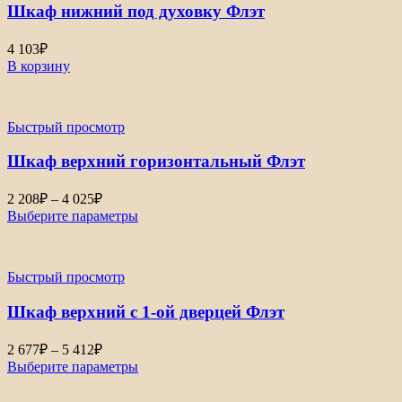
Шкаф нижний под духовку Флэт
4 103
₽
В корзину
Быстрый просмотр
Шкаф верхний горизонтальный Флэт
Диапазон
2 208
₽
–
4 025
₽
цен:
Выберите параметры
2
208₽
–
Быстрый просмотр
4
025₽
Шкаф верхний с 1-ой дверцей Флэт
Диапазон
2 677
₽
–
5 412
₽
цен:
Выберите параметры
2
677₽