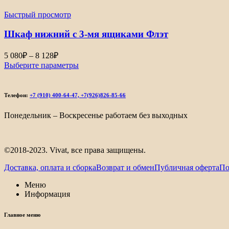
–
Быстрый просмотр
5
412₽
Шкаф нижний с 3-мя ящиками Флэт
Диапазон
5 080
₽
–
8 128
₽
цен:
Выберите параметры
5
080₽
–
Телефон:
+7 (910) 400-64-47, +7(926)826-85-66
8
128₽
Понедельник – Воскресенье работаем без выходных
©2018-2023. Vivat, все права защищены.
Доставка, оплата и сборка
Возврат и обмен
Публичная оферта
По
Меню
Информация
Главное меню