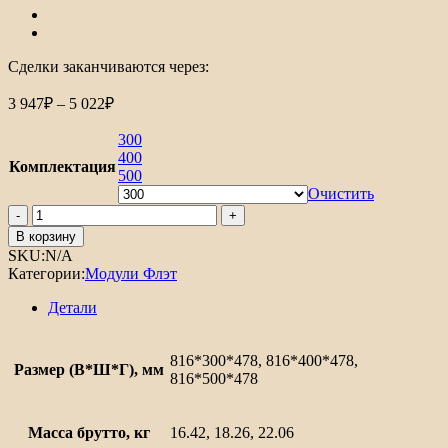
Сделки заканчиваются через:
Диапазон
3 947
₽
–
5 022
₽
цен:
3
300
947₽
400
Комплектация
–
500
5
Очистить
Количество
022₽
товара
В корзину
Шкаф
SKU:
N/A
нижний
Категории:
Модули Флэт
с
1-
Детали
ой
дверцей
и
816*300*478, 816*400*478,
Размер (В*Ш*Г), мм
ящиком
816*500*478
Флэт
Масса брутто, кг
16.42, 18.26, 22.06