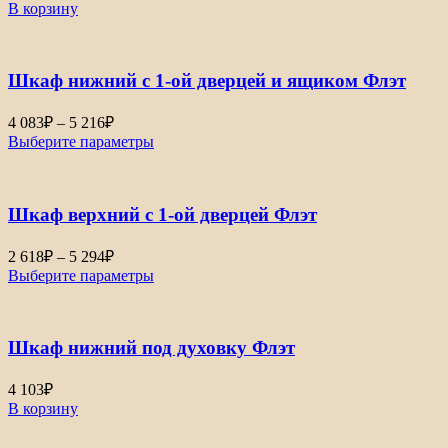
В корзину
Шкаф нижний с 1-ой дверцей и ящиком Флэт
Диапазон
4 083
₽
–
5 216
₽
цен:
Выберите параметры
4
083₽
–
Шкаф верхний с 1-ой дверцей Флэт
5
216₽
Диапазон
2 618
₽
–
5 294
₽
цен:
Выберите параметры
2
618₽
–
Шкаф нижний под духовку Флэт
5
294₽
4 103
₽
В корзину