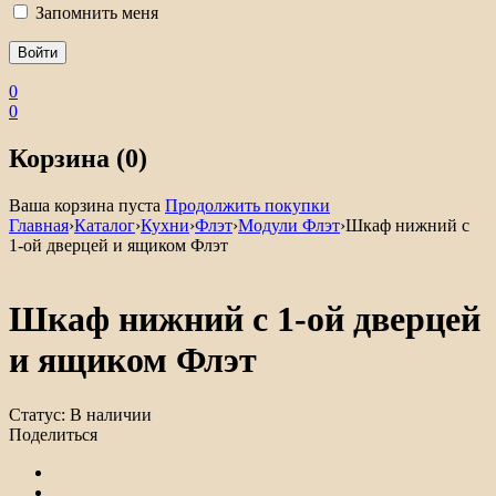
Запомнить меня
0
0
Корзина (0)
Ваша корзина пуста
Продолжить покупки
Главная
›
Каталог
›
Кухни
›
Флэт
›
Модули Флэт
›
Шкаф нижний с
1-ой дверцей и ящиком Флэт
Шкаф нижний с 1-ой дверцей
и ящиком Флэт
Статус:
В наличии
Поделиться