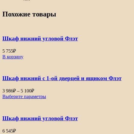
Похожие товары
Шкаф нижний угловой Флэт
5 755
₽
В корзину
Шкаф нижний с 1-ой дверцей и ящиком Флэт
Диапазон
3 986
₽
–
5 100
₽
цен:
Выберите параметры
3
986₽
–
Шкаф нижний угловой Флэт
5
100₽
6 545
₽