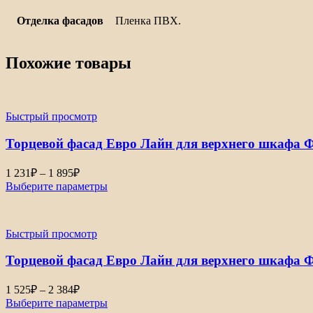
Отделка фасадов
Пленка ПВХ.
Похожие товары
Быстрый просмотр
Торцевой фасад Евро Лайн для верхнего шкафа Ф
Диапазон
1 231
₽
–
1 895
₽
цен:
Выберите параметры
1
231₽
–
Быстрый просмотр
1
895₽
Торцевой фасад Евро Лайн для верхнего шкафа 
Диапазон
1 525
₽
–
2 384
₽
цен:
Выберите параметры
1