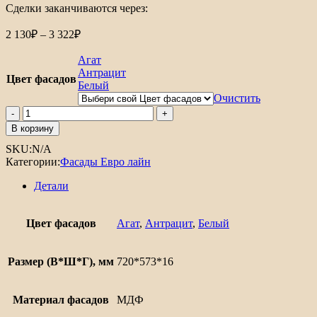
Сделки заканчиваются через:
Диапазон
2 130
₽
–
3 322
₽
цен:
2
Агат
130₽
Антрацит
Цвет фасадов
Белый
–
3
Очистить
Количество
322₽
товара
В корзину
Торцевой
SKU:
N/A
фасад
Категории:
Фасады Евро лайн
Евро
Лайн
Детали
для
нижнего
шкафа
Цвет фасадов
Агат
,
Антрацит
,
Белый
Ф-94
Размер (В*Ш*Г), мм
720*573*16
Материал фасадов
МДФ