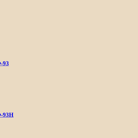
-93
Ф-93Н