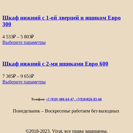
920₽
–
Шкаф нижний с 1-ой дверцей и ящиком Евро
9
651₽
300
Диапазон
4 533
₽
–
5 803
₽
цен:
Выберите параметры
4
533₽
–
Шкаф нижний с 2-мя ящиками Евро 600
5
803₽
Диапазон
7 385
₽
–
9 651
₽
цен:
Выберите параметры
7
385₽
–
Телефон:
+7 (910) 400-64-47, +7(926)826-85-66
9
651₽
Понедельник – Воскресенье работаем без выходных
©2018-2023. Vivat, все права защищены.