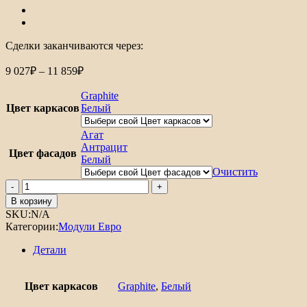
Сделки заканчиваются через:
Диапазон
9 027
₽
–
11 859
₽
цен:
9
Graphite
027₽
Цвет каркасов
Белый
–
11
Агат
Антрацит
859₽
Цвет фасадов
Белый
Очистить
Количество
товара
В корзину
Шкаф
SKU:
N/A
нижний
Категории:
Модули Евро
с
3-
Детали
мя
ящиками
Евро
Цвет каркасов
Graphite
,
Белый
800