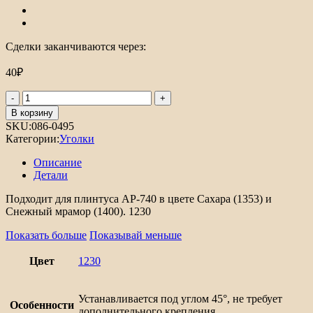
Сделки заканчиваются через:
40
₽
Количество
товара
В корзину
Уголок
SKU:
086-0495
для
Категории:
Уголки
плинтуса
внутренний
Описание
АР-740
Детали
Подходит для плинтуса АР-740 в цвете Сахара (1353) и
Снежный мрамор (1400). 1230
Показать больше
Показывай меньше
Цвет
1230
Устанавливается под углом 45°, не требует
Особенности
дополнительного крепления.