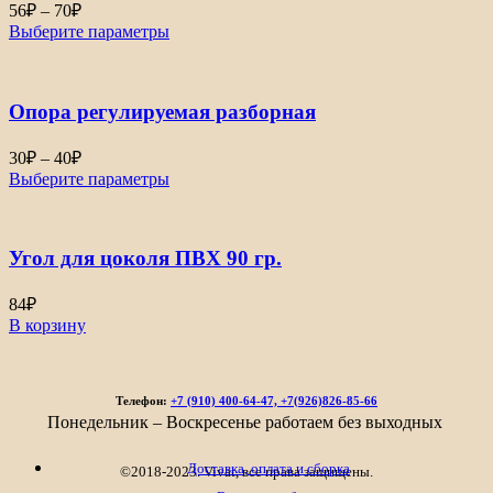
Диапазон
56
₽
–
70
₽
цен:
Выберите параметры
56₽
–
70₽
Опора регулируемая разборная
Диапазон
30
₽
–
40
₽
цен:
Выберите параметры
30₽
–
40₽
Угол для цоколя ПВХ 90 гр.
84
₽
В корзину
Телефон:
+7 (910) 400-64-47, +7(926)826-85-66
Понедельник – Воскресенье работаем без выходных
Доставка, оплата и сборка
©2018-2023. Vivat, все права защищены.