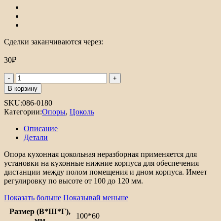
Сделки заканчиваются через:
30
₽
Количество
товара
В корзину
Опора
SKU:
086-0180
регулируемая
Категории:
Опоры
,
Цоколь
неразборная
Описание
Детали
Опора кухонная цокольная неразборная применяется для
установки на кухонные нижние корпуса для обеспечения
дистанции между полом помещения и дном корпуса. Имеет
регулировку по высоте от 100 до 120 мм.
Показать больше
Показывай меньше
Размер (В*Ш*Г),
100*60
мм