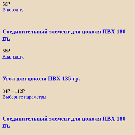
56
₽
В корзину
Соединительный элемент для цоколя ПВХ 180
гр.
56
₽
В корзину
Угол для цоколя ПВХ 135 гр.
Диапазон
84
₽
–
112
₽
цен:
Выберите параметры
84₽
–
112₽
Соединительный элемент для цоколя ПВХ 180
гр.