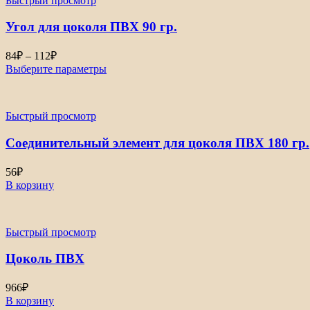
Быстрый просмотр
Угол для цоколя ПВХ 90 гр.
Диапазон
84
₽
–
112
₽
цен:
Выберите параметры
84₽
–
112₽
Быстрый просмотр
Соединительный элемент для цоколя ПВХ 180 гр.
56
₽
В корзину
Быстрый просмотр
Цоколь ПВХ
966
₽
В корзину