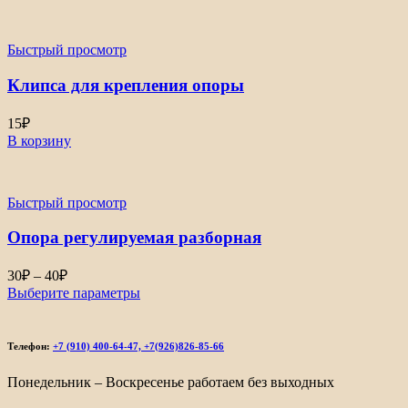
Быстрый просмотр
Клипса для крепления опоры
15
₽
В корзину
Быстрый просмотр
Опора регулируемая разборная
Диапазон
30
₽
–
40
₽
цен:
Выберите параметры
30₽
–
40₽
Телефон:
+7 (910) 400-64-47, +7(926)826-85-66
Понедельник – Воскресенье работаем без выходных