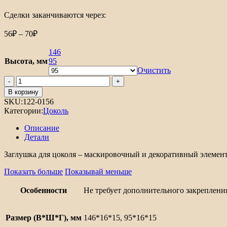
Сделки заканчиваются через:
Диапазон
56
₽
–
70
₽
цен:
56₽
146
Высота, мм
–
95
Очистить
70₽
Количество
товара
В корзину
Заглушка
SKU:
122-0156
торцевая
Категории:
Цоколь
для
цоколя
Описание
ПВХ
Детали
Заглушка для цоколя – маскировочный и декоративный элемент.
Показать больше
Показывай меньше
Особенности
Не требует дополнительного закреплени
Размер (В*Ш*Г), мм
146*16*15, 95*16*15