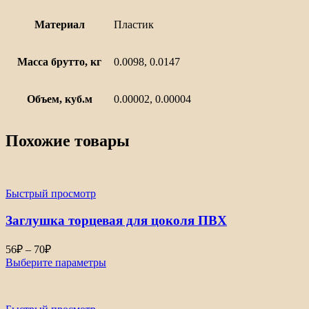
Материал
Пластик
Масса брутто, кг
0.0098, 0.0147
Объем, куб.м
0.00002, 0.00004
Похожие товары
Быстрый просмотр
Заглушка торцевая для цоколя ПВХ
Диапазон
56
₽
–
70
₽
цен:
Выберите параметры
56₽
–
70₽