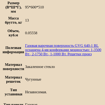
Размер
1
(В*Ш*Г),
95*600*510
BL
мм
Масса
13
брутто, кг
Объем,
0.05558
куб.м
Газовая варочная поверхность GVG 640-1 BL
Полезная
оснащена 4-мя конфорками мощностью: 1-3500
информация
Вт., 2-1750 Вт., 1-1000 Вт. Решетки произ
Материал
Закаленное стекло
поверхности
Материал
Чугунные
решеток
Тип
Независимая.
установки
Тип панели
Газовая