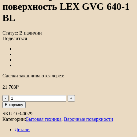
поверхность LEX GVG 640-1
BL
Статус:
В наличии
Поделиться
Сделки заканчиваются через:
21 703
₽
Количество
товара
В корзину
Газовая
SKU:
103-0029
варочная
Категории:
Бытовая техника
,
Варочные поверхности
поверхность
LEX
Детали
GVG
640-