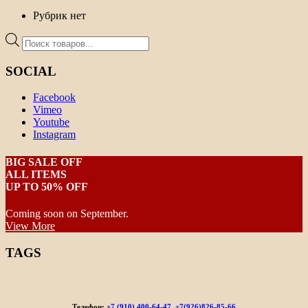
Рубрик нет
Поиск
товаров
SOCIAL
Facebook
Vimeo
Youtube
Instagram
BIG SALE OFF
ALL ITEMS
UP TO 50% OFF
Coming soon on September.
View More
TAGS
Телефон:
+7 (910) 400-64-47, +7(926)826-85-66